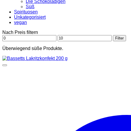
Die Schokoladigen
Süß
Spirituosen
Unkategorisiert
vegan
Nach Preis filtern
Min.
Max.
Filter
Preis
Preis
Überwiegend süße Produkte.