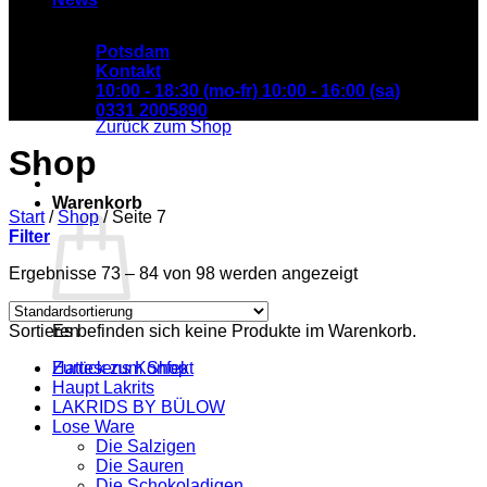
Potsdam
Kontakt
Es befinden sich keine Produkte im Warenkorb.
10:00 - 18:30 (mo-fr) 10:00 - 16:00 (sa)
0331 2005890
Zurück zum Shop
Shop
Warenkorb
Start
/
Shop
/
Seite 7
Filter
Ergebnisse 73 – 84 von 98 werden angezeigt
Sortieren
Es befinden sich keine Produkte im Warenkorb.
Hattesens Konfekt
Zurück zum Shop
Haupt Lakrits
LAKRIDS BY BÜLOW
Lose Ware
Die Salzigen
Die Sauren
Die Schokoladigen