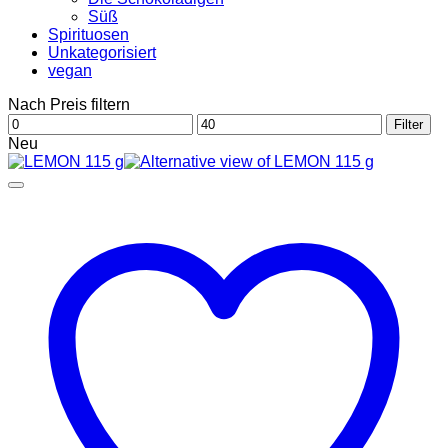
Süß
Spirituosen
Unkategorisiert
vegan
Nach Preis filtern
Min.
Max.
Filter
Preis
Preis
Neu