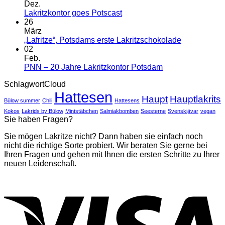
zu
Dez.
Wir
Keine
Lakritzkontor goes Potscast
sind
Kommentare
26
wieder
zu
März
online!
Lakritzkontor
Keine
„Lafritze“, Potsdams erste Lakritzschokolade
goes
Kommentar
02
Potscast
zu
Feb.
„Lafritze“,
Keine
PNN – 20 Jahre Lakritzkontor Potsdam
Potsdams
Kommentare
SchlagwortCloud
zu
erste
Hattesen
PNN
Lakritzscho
Haupt
Hauptlakrits
Bülow summer
Chili
Hattesens
–
20
Kokos
Lakrids by Bülow
Mintstäbchen
Salmiakbomben
Seesterne
Svenskjävar
vegan
Sie haben Fragen?
Jahre
Lakritzkontor
Sie mögen Lakritze nicht? Dann haben sie einfach noch
Potsdam
nicht die richtige Sorte probiert. Wir beraten Sie gerne bei
Ihren Fragen und gehen mit Ihnen die ersten Schritte zu Ihrer
neuen Leidenschaft.
V