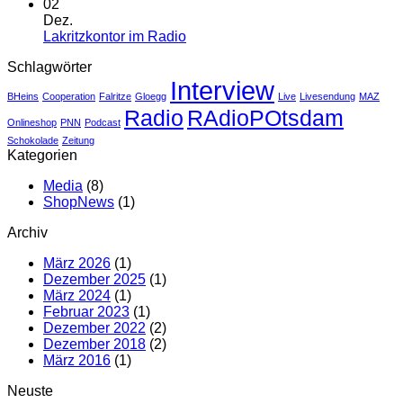
Potsdams
Kommentare
02
zu
erste
Dez.
PNN
Lakritzscho
Keine
Lakritzkontor im Radio
–
Kommentare
Schlagwörter
zu
20
Interview
Lakritzkontor
Jahre
BHeins
Cooperation
Falritze
Gloegg
Live
Livesendung
MAZ
im
Lakritzkontor
Radio
RAdioPOtsdam
Radio
Potsdam
Onlineshop
PNN
Podcast
Schokolade
Zeitung
Kategorien
Media
(8)
ShopNews
(1)
Archiv
März 2026
(1)
Dezember 2025
(1)
März 2024
(1)
Februar 2023
(1)
Dezember 2022
(2)
Dezember 2018
(2)
März 2016
(1)
Neuste