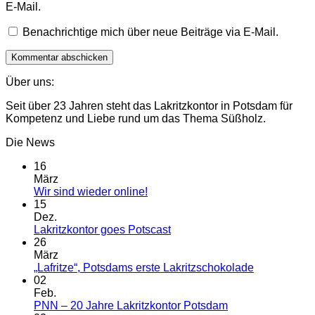
E-Mail.
Benachrichtige mich über neue Beiträge via E-Mail.
Über uns:
Seit über 23 Jahren steht das Lakritzkontor in Potsdam für
Kompetenz und Liebe rund um das Thema Süßholz.
Die News
16
März
Keine
Wir sind wieder online!
Kommentare
15
zu
Dez.
Wir
Keine
Lakritzkontor goes Potscast
sind
Kommentare
26
wieder
zu
März
online!
Lakritzkontor
Keine
„Lafritze“, Potsdams erste Lakritzschokolade
goes
Kommentar
02
Potscast
zu
Feb.
„Lafritze“,
Keine
PNN – 20 Jahre Lakritzkontor Potsdam