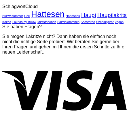
Potsdams
Kommentare
SchlagwortCloud
zu
erste
Hattesen
PNN
Lakritzscho
Haupt
Hauptlakrits
Bülow summer
Chili
Hattesens
–
20
Kokos
Lakrids by Bülow
Mintstäbchen
Salmiakbomben
Seesterne
Svenskjävar
vegan
Sie haben Fragen?
Jahre
Lakritzkontor
Sie mögen Lakritze nicht? Dann haben sie einfach noch
Potsdam
nicht die richtige Sorte probiert. Wir beraten Sie gerne bei
Ihren Fragen und gehen mit Ihnen die ersten Schritte zu Ihrer
neuen Leidenschaft.
V
P