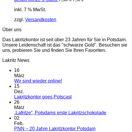
inkl. 7 % MwSt.
zzgl.
Versandkosten
Über uns
Das Lakritzkontor ist seit über 23 Jahren für Sie in Potsdam.
Unsere Leidenschaft ist das "schwarze Gold". Besuchen sie
uns, probieren Sie und finden Sie Ihren Favoriten.
Lakritz News
16
März
Keine
Wir sind wieder online!
Kommentare
15
zu
Dez.
Wir
Keine
Lakritzkontor goes Potscast
sind
Kommentare
26
wieder
zu
März
online!
Lakritzkontor
Keine
„Lafritze“, Potsdams erste Lakritzschokolade
goes
Kommentar
02
Potscast
zu
Feb.
„Lafritze“,
Keine
PNN – 20 Jahre Lakritzkontor Potsdam