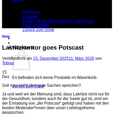
Potsdam
Kontakt
Es befinden sich keine Produkte im Warenkorb.
10:00 - 18:30 (mo-fr) 10:00 - 16:00 (sa)
0331 2005890
Zurück zum Shop
Media
Lakritzkontor goes Potscast
Warenkorb
Veröffentlicht am
15. Dezember 2025
11. März 2026
von
Tobias
15
Dez.
Es befinden sich keine Produkte im Warenkorb.
Soll man nicht über gute Sachen sprechen?
Zurück zum Shop
Ja und weil wir der Meinung sind, dass Lakritze nicht nur für
die Gesundheit, sondern auch für die Seele gut ist, sind wir
der Einladung von „der Potscast“ gefolgt und haben mit den
beiden Moderator*innen über unser Lieblingsthema
gesprochen.