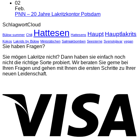
goes
Kommentar
02
Potscast
zu
Feb.
„Lafritze“,
Keine
PNN – 20 Jahre Lakritzkontor Potsdam
Potsdams
Kommentare
SchlagwortCloud
zu
erste
Hattesen
PNN
Lakritzscho
Haupt
Hauptlakrits
Bülow summer
Chili
Hattesens
–
20
Kokos
Lakrids by Bülow
Mintstäbchen
Salmiakbomben
Seesterne
Svenskjävar
vegan
Sie haben Fragen?
Jahre
Lakritzkontor
Sie mögen Lakritze nicht? Dann haben sie einfach noch
Potsdam
nicht die richtige Sorte probiert. Wir beraten Sie gerne bei
Ihren Fragen und gehen mit Ihnen die ersten Schritte zu Ihrer
neuen Leidenschaft.
V