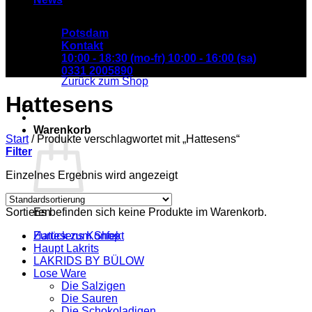
Potsdam
Kontakt
Es befinden sich keine Produkte im Warenkorb.
10:00 - 18:30 (mo-fr) 10:00 - 16:00 (sa)
0331 2005890
Zurück zum Shop
Hattesens
Warenkorb
Start
/
Produkte verschlagwortet mit „Hattesens“
Filter
Einzelnes Ergebnis wird angezeigt
Sortieren
Es befinden sich keine Produkte im Warenkorb.
Hattesens Konfekt
Zurück zum Shop
Haupt Lakrits
LAKRIDS BY BÜLOW
Lose Ware
Die Salzigen
Die Sauren
Die Schokoladigen