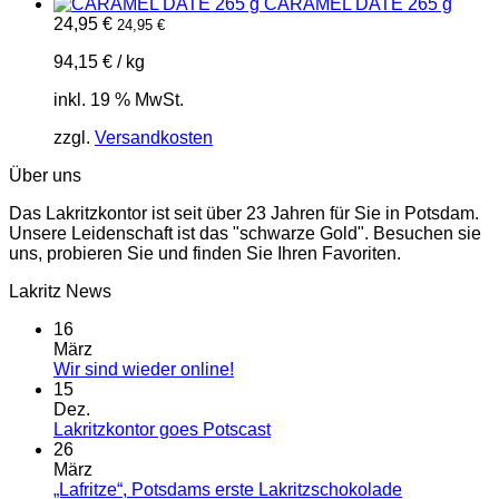
CARAMEL DATE 265 g
24,95
€
24,95
€
94,15
€
/
kg
inkl. 19 % MwSt.
zzgl.
Versandkosten
Über uns
Das Lakritzkontor ist seit über 23 Jahren für Sie in Potsdam.
Unsere Leidenschaft ist das "schwarze Gold". Besuchen sie
uns, probieren Sie und finden Sie Ihren Favoriten.
Lakritz News
16
März
Keine
Wir sind wieder online!
Kommentare
15
zu
Dez.
Wir
Keine
Lakritzkontor goes Potscast
sind
Kommentare
26
wieder
zu
März
online!
Lakritzkontor
Keine
„Lafritze“, Potsdams erste Lakritzschokolade