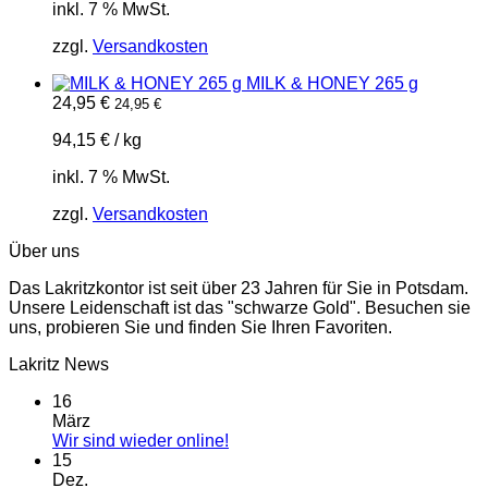
inkl. 7 % MwSt.
zzgl.
Versandkosten
MILK & HONEY 265 g
24,95
€
24,95
€
94,15
€
/
kg
inkl. 7 % MwSt.
zzgl.
Versandkosten
Über uns
Das Lakritzkontor ist seit über 23 Jahren für Sie in Potsdam.
Unsere Leidenschaft ist das "schwarze Gold". Besuchen sie
uns, probieren Sie und finden Sie Ihren Favoriten.
Lakritz News
16
März
Keine
Wir sind wieder online!
Kommentare
15
zu
Dez.