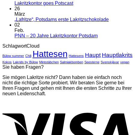
Wir
Keine
Lakritzkontor goes Potscast
sind
Kommentare
26
wieder
zu
März
online!
Lakritzkontor
Keine
„Lafritze“, Potsdams erste Lakritzschokolade
goes
Kommentar
02
Potscast
zu
Feb.
„Lafritze“,
Keine
PNN – 20 Jahre Lakritzkontor Potsdam
Potsdams
Kommentare
SchlagwortCloud
zu
erste
Hattesen
PNN
Lakritzscho
Haupt
Hauptlakrits
Bülow summer
Chili
Hattesens
–
20
Kokos
Lakrids by Bülow
Mintstäbchen
Salmiakbomben
Seesterne
Svenskjävar
vegan
Sie haben Fragen?
Jahre
Lakritzkontor
Sie mögen Lakritze nicht? Dann haben sie einfach noch
Potsdam
nicht die richtige Sorte probiert. Wir beraten Sie gerne bei
Ihren Fragen und gehen mit Ihnen die ersten Schritte zu Ihrer
neuen Leidenschaft.
V