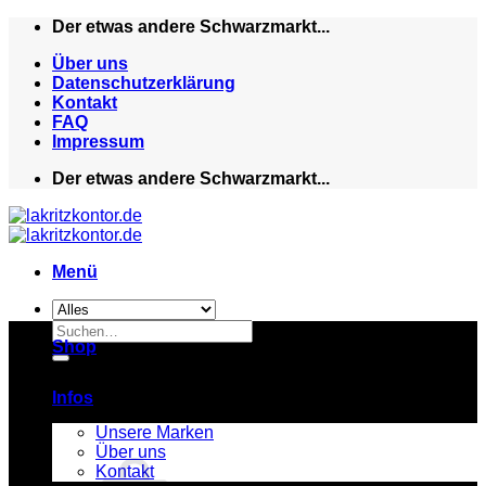
Zum
Der etwas andere Schwarzmarkt...
Inhalt
Über uns
springen
Datenschutzerklärung
Kontakt
FAQ
Impressum
Der etwas andere Schwarzmarkt...
Menü
Suchen
Shop
nach:
Infos
Unsere Marken
Über uns
Kontakt