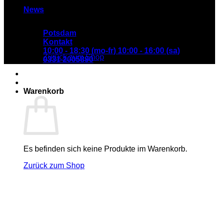
News
Potsdam
Es befinden sich keine Produkte im Warenkorb.
Kontakt
10:00 - 18:30 (mo-fr) 10:00 - 16:00 (sa)
Zurück zum Shop
0331 2005890
Warenkorb
Es befinden sich keine Produkte im Warenkorb.
Zurück zum Shop