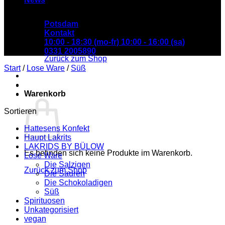
Potsdam
Kontakt
Es befinden sich keine Produkte im Warenkorb.
10:00 - 18:30 (mo-fr) 10:00 - 16:00 (sa)
0331 2005890
Zurück zum Shop
Start
/
Lose Ware
/
Süß
Warenkorb
Sortieren
Hattesens Konfekt
Haupt Lakrits
LAKRIDS BY BÜLOW
Es befinden sich keine Produkte im Warenkorb.
Lose Ware
Die Salzigen
Zurück zum Shop
Die Sauren
Die Schokoladigen
Süß
Spirituosen
Unkategorisiert
vegan