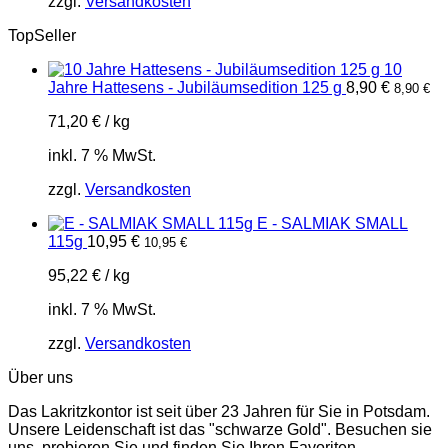
zzgl.
Versandkosten
TopSeller
10
Jahre Hattesens - Jubiläumsedition 125 g
8,90
€
8,90
€
71,20
€
/
kg
inkl. 7 % MwSt.
zzgl.
Versandkosten
E - SALMIAK SMALL
115g
10,95
€
10,95
€
95,22
€
/
kg
inkl. 7 % MwSt.
zzgl.
Versandkosten
Über uns
Das Lakritzkontor ist seit über 23 Jahren für Sie in Potsdam.
Unsere Leidenschaft ist das "schwarze Gold". Besuchen sie
uns, probieren Sie und finden Sie Ihren Favoriten.