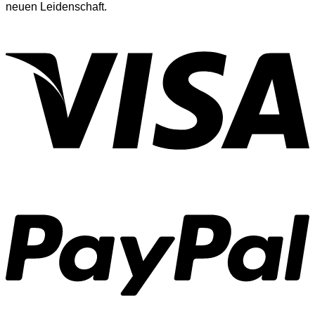
neuen Leidenschaft.
V
P