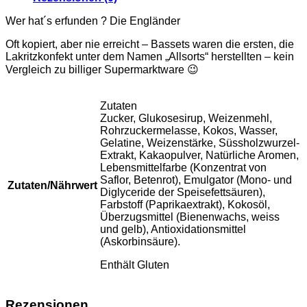
Wer hat´s erfunden ? Die Engländer
Oft kopiert, aber nie erreicht – Bassets waren die ersten, die
Lakritzkonfekt unter dem Namen „Allsorts“ herstellten – kein
Vergleich zu billiger Supermarktware 😉
Zutaten
Zucker, Glukosesirup, Weizenmehl,
Rohrzuckermelasse, Kokos, Wasser,
Gelatine, Weizenstärke, Süssholzwurzel-
Extrakt, Kakaopulver, Natürliche Aromen,
Lebensmittelfarbe (Konzentrat von
Saflor, Betenrot), Emulgator (Mono- und
Zutaten/Nährwert
Diglyceride der Speisefettsäuren),
Farbstoff (Paprikaextrakt), Kokosöl,
Überzugsmittel (Bienenwachs, weiss
und gelb), Antioxidationsmittel
(Askorbinsäure).
Enthält Gluten
Rezensionen