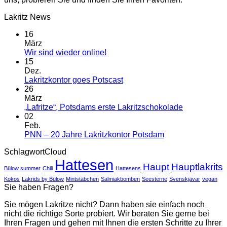
Lakritz News
16
März
Keine
Wir sind wieder online!
Kommentare
15
zu
Dez.
Wir
Keine
Lakritzkontor goes Potscast
sind
Kommentare
26
wieder
zu
März
online!
Lakritzkontor
Keine
„Lafritze“, Potsdams erste Lakritzschokolade
goes
Kommentar
02
Potscast
zu
Feb.
„Lafritze“,
Keine
PNN – 20 Jahre Lakritzkontor Potsdam
Potsdams
Kommentare
SchlagwortCloud
zu
erste
Hattesen
PNN
Lakritzscho
Haupt
Hauptlakrits
Bülow summer
Chili
Hattesens
–
20
Kokos
Lakrids by Bülow
Mintstäbchen
Salmiakbomben
Seesterne
Svenskjävar
vegan
Sie haben Fragen?
Jahre
Lakritzkontor
Sie mögen Lakritze nicht? Dann haben sie einfach noch
Potsdam
nicht die richtige Sorte probiert. Wir beraten Sie gerne bei
Ihren Fragen und gehen mit Ihnen die ersten Schritte zu Ihrer