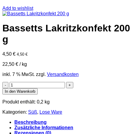
Add to wishlist
Bassetts Lakritzkonfekt 200
g
4,50
€
4,50
€
22,50
€
/
kg
inkl. 7 % MwSt.
zzgl.
Versandkosten
Bassetts
Lakritzkonfekt
In den Warenkorb
200
g
Produkt enthält: 0,2
kg
Menge
Kategorien:
Süß
,
Lose Ware
Beschreibung
Zusätzliche Informationen
Rezensionen (0)