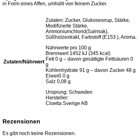
in Form eines Affen, umhüllt von feinem Zucker.
Zutaten: Zucker, Glukosesirup, Stärke,
Modifizierte Stärke,
Ammoniumchlorid(Salmiak),
Süßholzextrakt, Farbstoff (E153 ), Aroma.
Nährwerte pro 100 g
Brennwert 1452 kJ (345 kcal)
Fett 0 g – davon gesättigte Fettsäuren 0
Zutaten/Nährwert
g
Kohlenhydrate 91 g – davon Zucker 48 g
Eiweiß 0 g
Salz 0,08 g
Ursprung: Schweden
Hersteller:
Cloetta Sverige AB
Rezensionen
Es gibt noch keine Rezensionen.