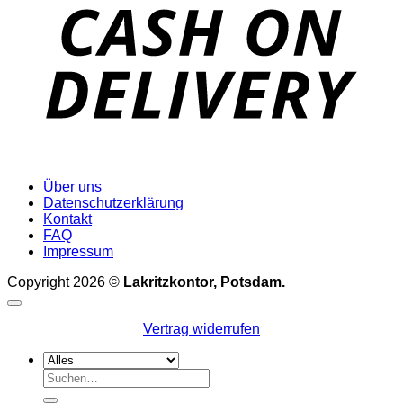
D
Über uns
Datenschutzerklärung
Kontakt
FAQ
Impressum
Copyright 2026 ©
Lakritzkontor, Potsdam.
Vertrag widerrufen
Suchen
nach: