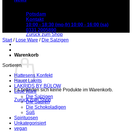
Potsdam
Kontakt
Es befinden sich keine Produkte im Warenkorb.
10:00 - 18:30 (mo-fr) 10:00 - 16:00 (sa)
0331 2005890
Zurück zum Shop
Start
/
Lose Ware
/
Die Salzigen
Warenkorb
Sortieren
Hattesens Konfekt
Haupt Lakrits
LAKRIDS BY BÜLOW
Es befinden sich keine Produkte im Warenkorb.
Lose Ware
Die Salzigen
Zurück zum Shop
Die Sauren
Die Schokoladigen
Süß
Spirituosen
Unkategorisiert
vegan