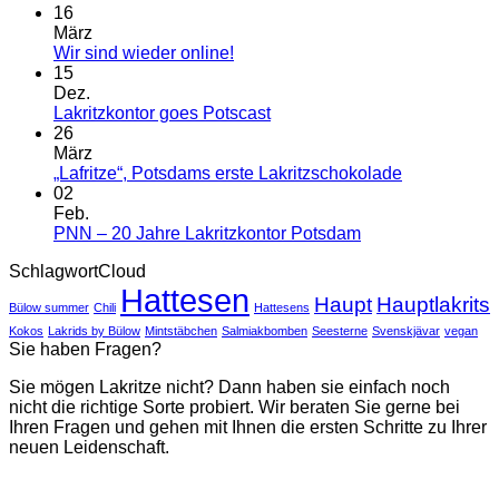
16
März
Keine
Wir sind wieder online!
Kommentare
15
zu
Dez.
Wir
Keine
Lakritzkontor goes Potscast
sind
Kommentare
26
wieder
zu
März
online!
Lakritzkontor
Keine
„Lafritze“, Potsdams erste Lakritzschokolade
goes
Kommentar
02
Potscast
zu
Feb.
„Lafritze“,
Keine
PNN – 20 Jahre Lakritzkontor Potsdam
Potsdams
Kommentare
SchlagwortCloud
zu
erste
Hattesen
PNN
Lakritzscho
Haupt
Hauptlakrits
Bülow summer
Chili
Hattesens
–
20
Kokos
Lakrids by Bülow
Mintstäbchen
Salmiakbomben
Seesterne
Svenskjävar
vegan
Sie haben Fragen?
Jahre
Lakritzkontor
Sie mögen Lakritze nicht? Dann haben sie einfach noch
Potsdam
nicht die richtige Sorte probiert. Wir beraten Sie gerne bei
Ihren Fragen und gehen mit Ihnen die ersten Schritte zu Ihrer
neuen Leidenschaft.
V