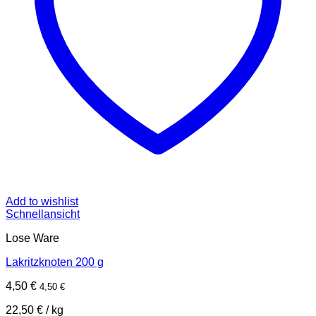
Add to wishlist
Schnellansicht
Lose Ware
Lakritzknoten 200 g
4,50
€
4,50
€
22,50
€
/
kg